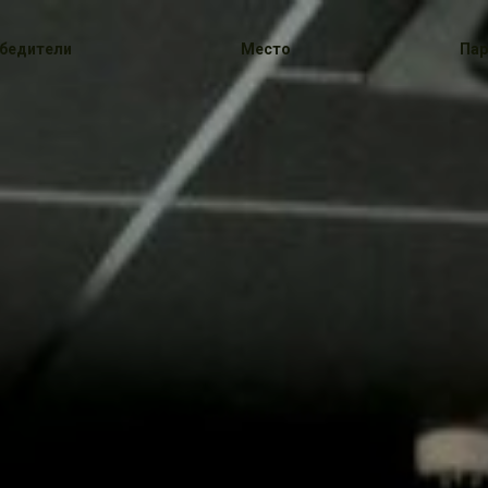
бедители
Место
Пар